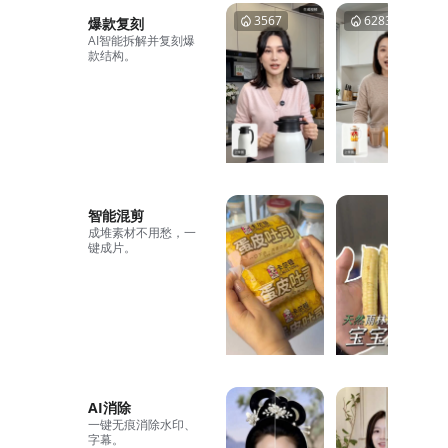
3567
6283
爆款复刻
AI智能拆解并复刻爆
款结构。
智能混剪
成堆素材不用愁，一
键成片。
AI消除
一键无痕消除水印、
字幕。