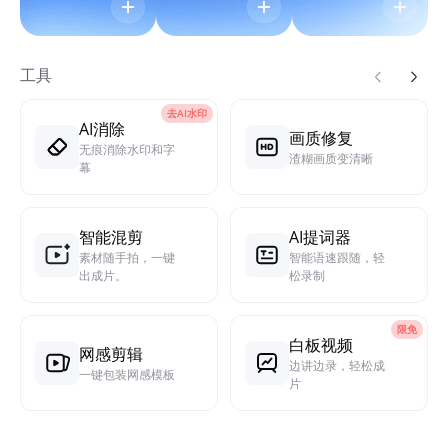
工具
去AI水印
AI消除
画质修复
无痕消除水印和字
渣糊画质变清晰
幕
智能混剪
AI提词器
素材随手拍，一键
智能语速跟随，轻
出成片。
松录制
限免
白板视频
网感剪辑
边讲边录，轻松成
一键包装网感模板
片